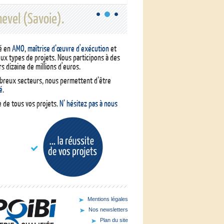
evel (Savoie).
r (Lyon)
sé en
AMO
,
maîtrise d’œuvre d'exécution
et
ux types de projets. Nous participons à des
s dizaine de millions d'euros.
mbreux secteurs, nous permettent d’être
é
.
e de tous vos projets.
N’ hésitez pas à nous
Mentions légales
Nos newsletters
Plan du site