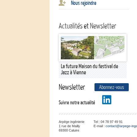
Nous rejoindre
Actualités
et
Newsletter
La future Maison du festival de
Jazz à Vienne
Newsletter
Abonnez-vous
En savoir plus
Suivre notre actualité
Arpège ingénierie
Tel :
04 78 97 49 91
1 rue de Mailly
E-mail :
contact@arpege-inge
69300
Caluire