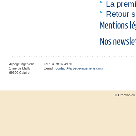
La premi
Retour s
Mentions lé
Nos newsle
Arpège ingénierie
Tel :
04 78 97 49 91
1 rue de Mailly
E-mail :
contact@arpege-ingenierie.com
69300
Caluire
© Création du 