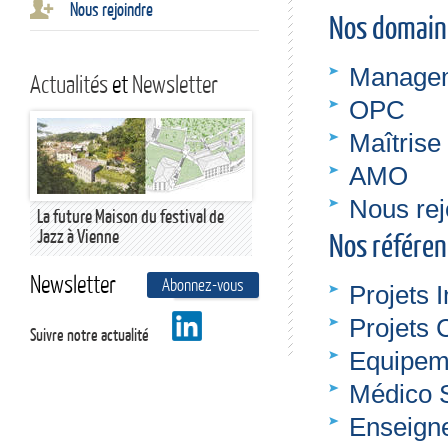
Nous rejoindre
Nos domaine
Managem
Actualités
et
Newsletter
OPC
Maîtrise
AMO
Nous rej
La future Maison du festival de
Jazz à Vienne
Nos référen
Newsletter
Abonnez-vous
En savoir plus
Projets I
Projets 
Suivre notre actualité
Equipeme
Médico S
Enseign