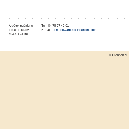
Arpège ingénierie
Tel :
04 78 97 49 91
1 rue de Mailly
E-mail :
contact@arpege-ingenierie.com
69300
Caluire
© Création du 