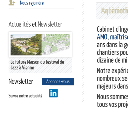
Nous rejoindre
Aquamotio
La bibliot
Actualités
et
Newsletter
Cabinet d'Ing
AMO
,
maîtris
ans dans la g
chantiers pou
dizaine de mi
La future Maison du festival de
Jazz à Vienne
Notre expérie
nombreux sec
Newsletter
Abonnez-vous
En savoir plus
majeurs dan
Nous sommes à
Suivre notre actualité
tous vos proj