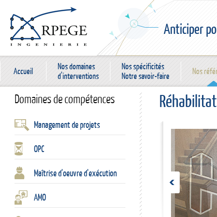
Anticiper po
Nos domaines
Nos spécificités
Accueil
Nos réfé
d'interventions
Notre savoir-faire
Réhabilitat
Domaines de compétences
Management de projets
OPC
Maîtrise d'oeuvre d'exécution
AMO