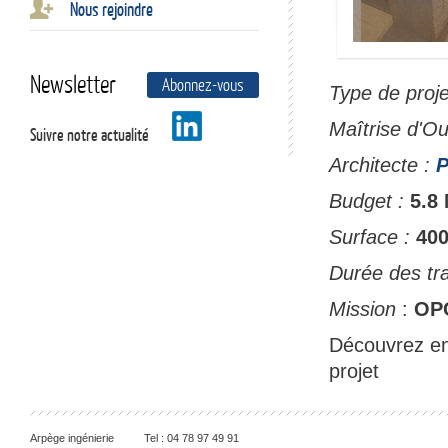
Nous rejoindre
Newsletter
Abonnez-vous
Type de proje
Maîtrise d'O
Suivre notre actualité
Architecte :
P
Budget :
5.8
Surface :
40
Durée des tr
Mission
:
OP
Découvrez e
projet
Arpège ingénierie
Tel :
04 78 97 49 91