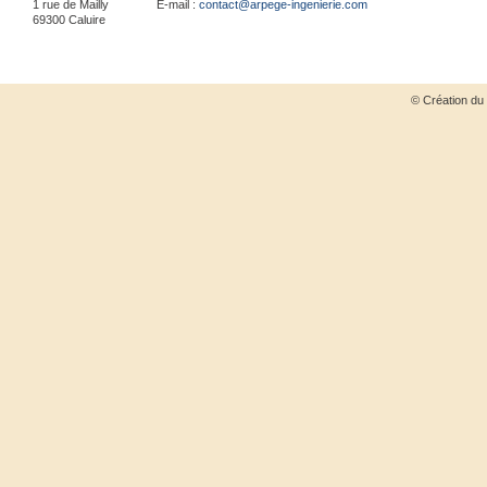
1 rue de Mailly
E-mail :
contact@arpege-ingenierie.com
69300
Caluire
© Création du 